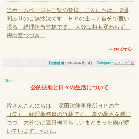
当ホームページをご覧の皆様、こんにちは。 2週
間ぶりのご無沙汰です。ＨＰの主→と自分で言い
張る 経理担当竹林です。 大分は相も変わらず、
梅雨空つづき...
2012年07月13日
スタッフ日記
公的扶助と日々の生活について
皆さんこんにちは。 深田法律事務所ＨＰの主
（笑）、経理事務員の竹林です。 夏の暑さを感じ
つつ、大分では連日梅雨らしいまとまった雨が続
いています。<br /...