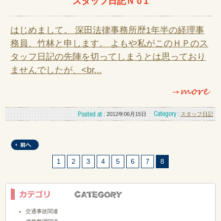
スタッフ日記Ｎｏ1
はじめまして。 深田法律事務所歴1年半の経理事
務員、竹林と申します。 よもや私がこのＨＰのス
タッフ日記の先陣を切ってしまうとは思っており
ませんでしたが、<br...
2012年06月15日
スタッフ日記
1
2
3
4
5
6
7
8
交通事故関連